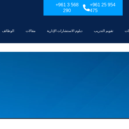
+961 3 568
+961 25 954
290
475
ات
تقويم التدريب
دبلوم الاستشارات الإدارية
مقالات
الوظائف